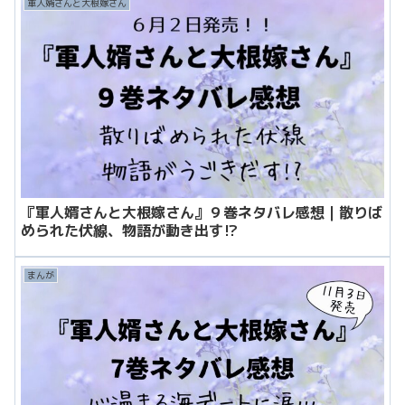
軍人婿さんと大根嫁さん
『軍人婿さんと大根嫁さん』９巻ネタバレ感想｜散りば
められた伏線、物語が動き出す⁉
まんが