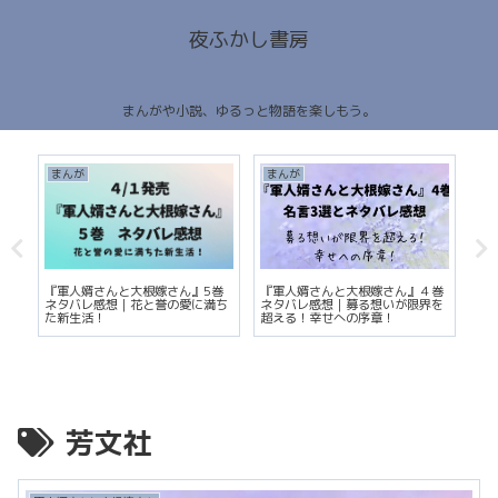
夜ふかし書房
まんがや小説、ゆるっと物語を楽しもう。
まんが
まんが
ま
巻
『軍人婿さんと大根嫁さん』5巻
『軍人婿さんと大根嫁さん』４巻
ス
を
ネタバレ感想｜花と誉の愛に満ち
ネタバレ感想｜募る想いが限界を
ー
た新生活！
超える！幸せへの序章！
マ
芳文社