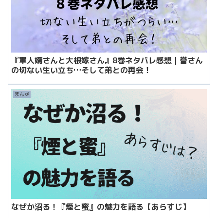
『軍人婿さんと大根嫁さん』8巻ネタバレ感想｜誉さん
の切ない生い立ち…そして弟との再会！
まんが
なぜか沼る！『煙と蜜』の魅力を語る【あらすじ】