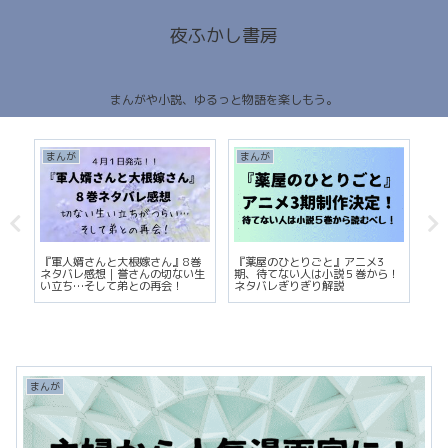
夜ふかし書房
まんがや小説、ゆるっと物語を楽しもう。
まんが
まんが
ま
を
『軍人婿さんと大根嫁さん』8巻
『薬屋のひとりごと』アニメ3
『
ネタバレ感想｜誉さんの切ない生
期、待てない人は小説５巻から！
の
い立ち…そして弟との再会！
ネタバレぎりぎり解説
で
ュ
まんが