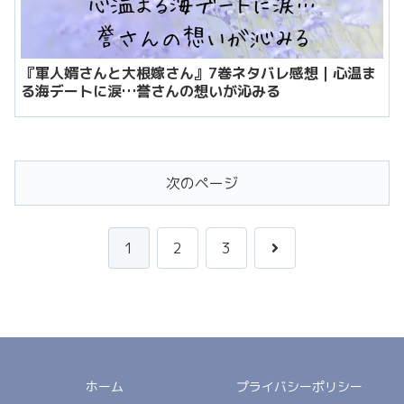
『軍人婿さんと大根嫁さん』7巻ネタバレ感想｜心温ま
る海デートに涙…誉さんの想いが沁みる
次のページ
次
1
2
3
へ
ホーム
プライバシーポリシー