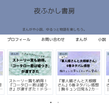
夜ふかし書房
まんがや小説、ゆるっと物語を楽しもう。
プロフィール
お問い合わせ
まんが
小説
まんが
まんが
ストーリー賞も納得！
『軍人婿さんと大根嫁
想
『コータロー君は嘘つ
さん』6巻ネタバレ感想
き』が凄すぎた！ドラ
｜胸キュン日常＆2カッ
マ化してほしい作品
プル登場！