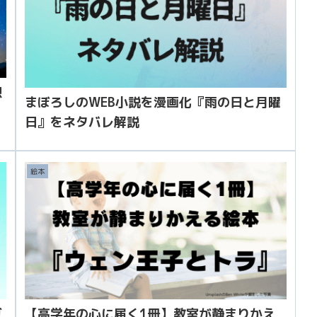
想
まぼろしのWEB小説を漫画化『雨の日と月曜
日』をネタバレ解説
絵本
ガ
【高学年の心に届く1冊】教室が静まりかえ