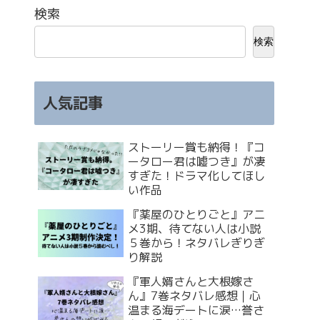
検索
検索
人気記事
ストーリー賞も納得！『コ
ータロー君は嘘つき』が凄
すぎた！ドラマ化してほし
い作品
『薬屋のひとりごと』アニ
メ3期、待てない人は小説
５巻から！ネタバレぎりぎ
り解説
『軍人婿さんと大根嫁さ
ん』7巻ネタバレ感想｜心
温まる海デートに涙…誉さ