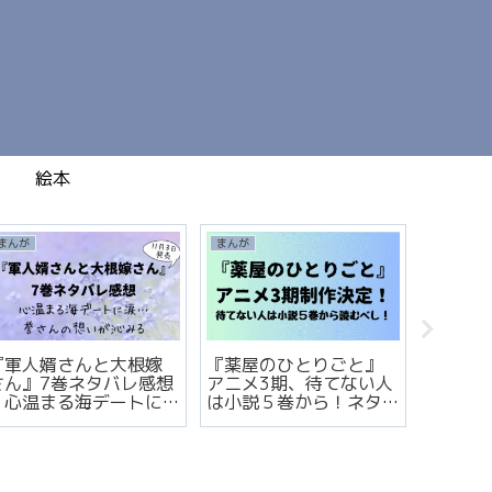
絵本
まんが
まんが
まんが
『軍人婿さんと大根嫁
『薬屋のひとりごと』
なぜか
さん』7巻ネタバレ感想
アニメ3期、待てない人
蜜』の
｜心温まる海デートに
は小説５巻から！ネタ
らすじ
涙…誉さんの想いが沁み
バレぎりぎり解説
る