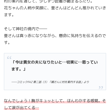
村の案内を通して、少しずつ距離が縮まるふたり。
花ちゃんの人柄や笑顔に、誉さんはどんどん惹かれていき
ます。
そして神社の境内で――
誉さんは真っ赤になりながら、懸命に気持ちを伝えるので
す。
「今は貴女の夫になりたいと…切実に…思ってい
ます。」
――コミックFAZ 第二話（3）「婿さんに村を案内する話」より
なんでしょう！胸がキュッとして、ほんわかする感覚。そ
して涙が出てくる…