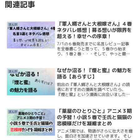
関連記事
『軍人婿さんと大根嫁さん』４巻
まんが
ネタバレ感想｜募る想いが限界を
超える！幸せへの序章！
7/1の６巻発売までに名言レビュー記事
を全巻書こうと思って、５巻から始ま
り、１巻２巻・・・そして、やっと最後
の４巻に来ました。４巻は、なんと言っ
たらいいのかな～。ある意味、少しスト
レスのたまる巻です。花ちゃんや誉さん
なぜか沼る！『煙と蜜』の魅力を
まんが
と私の感情が同期してしま...
語る【あらすじ】
前出の『軍人婿さんと大根嫁さん』の読
者におすすめの漫画を調べていたら、
『煙と蜜』という漫画に出会いました。
なんでもコマKomaさんが、この『煙と
蜜』を好んで読んでいたそうです。なか
なか縮まらない二人の関係にじれったく
「薬屋のひとりごと」アニメ３期
まんが
なって、「それなら自分で...
の予習！小説５巻で壬氏と猫猫の
恋模様だけを凝縮まとめ
アニメ3期では、物語がさらに壮大さを増
し、面白さを加速させていきます。 そし