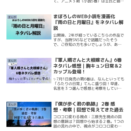
て、アニメ３期（小説5巻）は壬氏と猫猫
の二人が絡むシーンが多くって、二人の
掛け合いがファンにはたまりません。今
回は、複雑な事件や伏線は一旦置いてお
まぼろしのWEB小説を漫画化
まんが
き、二人の恋の進展...
『雨の日と月曜日』をネタバレ解
説
公開後、2年が経っているこちらの作品で
すが、当時SNSなどで話題だったそう
で、ご存知の方も多いでしょうが、あら
ため紹介したいと思います！『雨の日と
月曜日』── コマkoma×きみねが贈る、
切なくも温かな物SNSで話題になった
『軍人婿さんと大根嫁さん』6巻
まんが
『窓拭きお兄さん...
ネタバレ感想｜胸キュン日常＆2
カップル登場！
✨7月1日発売の第6巻は、なんといっても
「ふたりの日常」てんこ盛り回！早速、
名言を３つ選んで感想と考察をしていき
たいと思います。軍の誉さんと、おうち
での誉さん――そのギャップに胸キュン
必至です！そして花ちゃんもね、だんだ
『僕が歩く君の軌跡』 2巻 感
まんが
んと「妻」っぽい雰囲...
想・考察｜回想で見えてきた過去
コロコロ変わる視点：三原先生視点の回
想の意味は？回想から始まる２巻。1つの
話の流れの中で、視点がコロコロ変わる
ので混乱してしまいます。冒頭は中学生