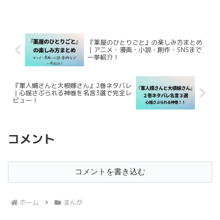
の蓮の回想：母親の期待と暴力。親に受
け入れてほしかった過去次に三原先生視
点の回想：臨時担任とな...
『薬屋のひとりごと』の楽しみ方まとめ
｜アニメ・漫画・小説・創作・SNSまで
一挙紹介！
『軍人婿さんと大根嫁さん』2巻ネタバレ
｜心揺さぶられる神巻を名言3選で完全レ
ビュー！
コメント
コメントを書き込む
ホーム
まんが