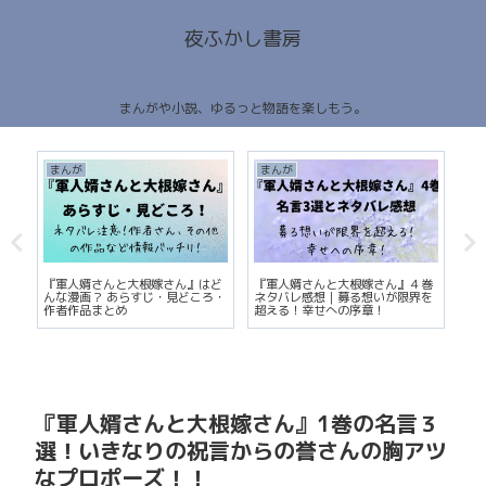
夜ふかし書房
まんがや小説、ゆるっと物語を楽しもう。
まんが
まんが
ま
『軍人婿さんと大根嫁さん』はど
『軍人婿さんと大根嫁さん』４巻
な
！
んな漫画？ あらすじ・見どころ・
ネタバレ感想｜募る想いが限界を
語
作者作品まとめ
超える！幸せへの序章！
『軍人婿さんと大根嫁さん』1巻の名言３
選！いきなりの祝言からの誉さんの胸アツ
なプロポーズ！！