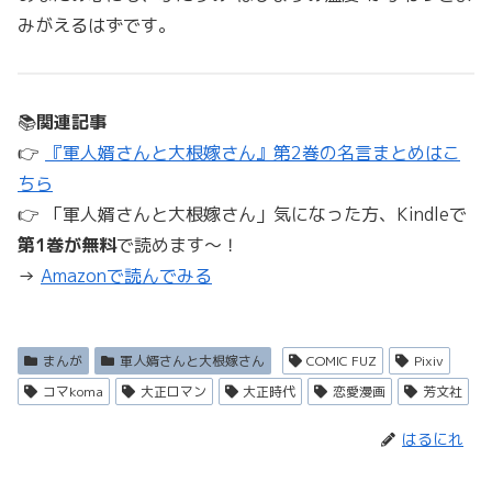
みがえるはずです。
📚
関連記事
👉
『軍人婿さんと大根嫁さん』第2巻の名言まとめはこ
ちら
👉 「軍人婿さんと大根嫁さん」気になった方、Kindleで
第1巻が無料
で読めます～！
→
Amazonで読んでみる
まんが
軍人婿さんと大根嫁さん
COMIC FUZ
Pixiv
コマkoma
大正ロマン
大正時代
恋愛漫画
芳文社
はるにれ