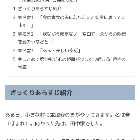
🗓第6巻が7月1日発売決定！
ざっくりあらすじ紹介
💬名言1：「今は貴女の夫になりたいと切実に思ってい
ます。」
💬名言2：「我ながら頑是ない…空白で 父からの隣憫
を誘おうなどと…」
💬名言3：「あぁ…美しい夜だ」
🧡まとめ：第1巻は“心の距離が少しずつ縮まる”尊さの
宝庫！
ざっくりあらすじ紹介
ある日、小さな村に軍服姿の男がやってきます。名は誉
（ほまれ）。向かった先は、田中家でした。