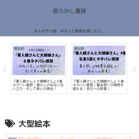
夜ふかし書房
まんがや小説、ゆるっと物語を楽しもう。
まんが
まんが
ま
『雨
『軍人婿さんと大根嫁さん』8巻
『軍人婿さんと大根嫁さん』４巻
ス
ネタバレ感想｜誉さんの切ない生
ネタバレ感想｜募る想いが限界を
ー
い立ち…そして弟との再会！
超える！幸せへの序章！
マ
大型絵本