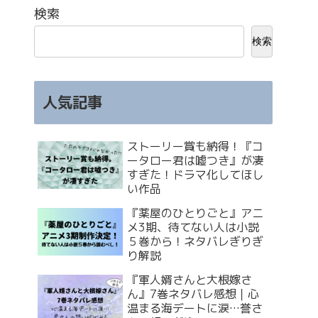
検索
検索
人気記事
ストーリー賞も納得！『コ
ータロー君は嘘つき』が凄
すぎた！ドラマ化してほし
い作品
『薬屋のひとりごと』アニ
メ3期、待てない人は小説
５巻から！ネタバレぎりぎ
り解説
『軍人婿さんと大根嫁さ
ん』7巻ネタバレ感想｜心
温まる海デートに涙…誉さ