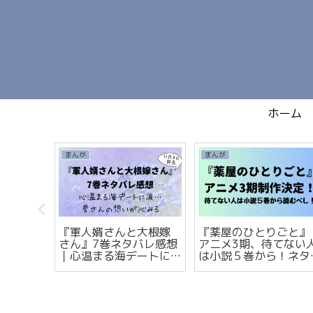
ホーム
まんが
まんが
納得！
『軍人婿さんと大根嫁
『薬屋のひとりごと』
は嘘つ
さん』7巻ネタバレ感想
アニメ3期、待てない
！ドラ
｜心温まる海デートに
は小説５巻から！ネタ
作品
涙…誉さんの想いが沁み
バレぎりぎり解説
る