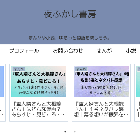
夜ふかし書房
まんがや小説、ゆるっと物語を楽しもう。
プロフィール
お問い合わせ
まんが
小説
まんが
まんが
『軍人婿さんと大根嫁
『軍人婿さんと大根嫁
人
さん』はどんな漫画？
さん』４巻ネタバレ感
あらすじ・見どころ・
想｜募る想いが限界を
作者作品まとめ
超える！幸せへの序
章！