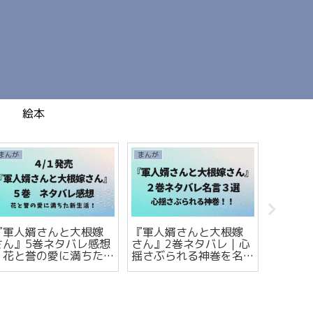
絵本
まんが
まんが
まんが
『軍人婿さんと大根嫁
『軍人婿さんと大根嫁
『軍人
さん』5巻ネタバレ感想
さん』2巻ネタバレ｜心
さん』
｜花と誉の愛に満ちた
揺さぶられる神巻を名
｜誉さ
新生活！
言3選で完全レビュー！
立ち…
会！