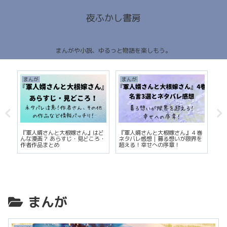
夜ふかし書房
まんがや小説、ゆるっと物語を楽しもう。
まんが
まんが
ま
ロ
『軍人婿さんと大根嫁さん』はど
『軍人婿さんと大根嫁さん』４巻
ま
ラ
んな漫画？ あらすじ・見どころ・
ネタバレ感想｜募る想いが限界を
の
作者作品まとめ
超える！幸せへの序章！
まんが