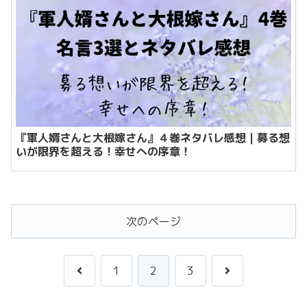
『軍人婿さんと大根嫁さん』４巻ネタバレ感想｜募る想
いが限界を超える！幸せへの序章！
次のページ
前
次
1
2
3
へ
へ