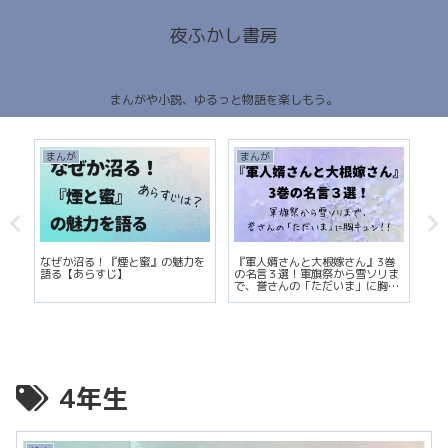
夜ふかし書房
まんがや小説、ゆるっと物語を楽しもう。
まんが
まんが
ま
巻
なぜか沼る！『煙と蜜』の魅力を
『軍人婿さんと大根嫁さん』3巻
『
ち
語る【あらすじ】
の名言３選！軍旗祭から雪ソリま
期
で、誉さんの「ただいま」に胸キ
ネ
ュン！！
4年生